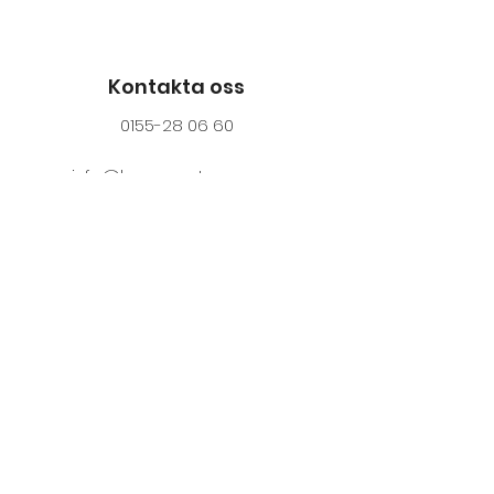
Kontakta oss
0155-28 06 60
info@
byggmastarna.com
Medlem i